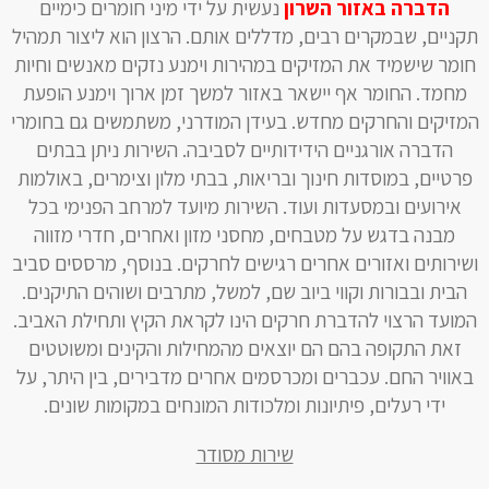
הדברה באזור השרון
נעשית על ידי מיני חומרים כימיים
תקניים, שבמקרים רבים, מדללים אותם. הרצון הוא ליצור תמהיל
חומר שישמיד את המזיקים במהירות וימנע נזקים מאנשים וחיות
מחמד. החומר אף יישאר באזור למשך זמן ארוך וימנע הופעת
המזיקים והחרקים מחדש. בעידן המודרני, משתמשים גם בחומרי
הדברה אורגניים הידידותיים לסביבה. השירות ניתן בבתים
פרטיים, במוסדות חינוך ובריאות, בבתי מלון וצימרים, באולמות
אירועים ובמסעדות ועוד. השירות מיועד למרחב הפנימי בכל
מבנה בדגש על מטבחים, מחסני מזון ואחרים, חדרי מזווה
ושירותים ואזורים אחרים רגישים לחרקים. בנוסף, מרססים סביב
הבית ובבורות וקווי ביוב שם, למשל, מתרבים ושוהים התיקנים.
המועד הרצוי להדברת חרקים הינו לקראת הקיץ ותחילת האביב.
זאת התקופה בהם הם יוצאים מהמחילות והקינים ומשוטטים
באוויר החם. עכברים ומכרסמים אחרים מדבירים, בין היתר, על
ידי רעלים, פיתיונות ומלכודות המונחים במקומות שונים.
שירות מסודר