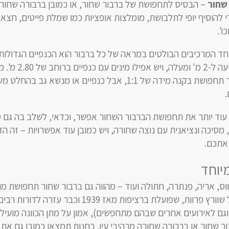
שחור
– הבסיס לתחפושת של ברבור שחור, או כמובן ברבורה שחורה
 להוסיף יופי לתלבושת, מומלצות אופציות כמו שמלת פייטים, חצאית
ו'.
ד המרכיבים הבולטים במראה של כל ברבור הוא הכנפיים הגדולות
הכנפיים של הברבורים מגיעה ל-2 מ' ומ
קשה עד בלתי אפשר ליצור תחפושת בקנה מידה של 1:1, אבל כנפיים או מנשא גב 
.
עוד יותר את תחפושת הברבור השחור אפשר, וכדאי, לשלב בה גם 
 מסיכה ונציאנית עם נוצה שחורה, ויש כמובן עוד אפשרויות – זה ה
 אתכם.
יוחד
ווס, אריה, פנתרה, חתולה ועוד – מהווה גם ברבור שחור תחפושת מ
ואהובה. הצוות המנוסה של שוורץ פרוות, שפועלת ברציפות מאז 1939 וכבר עזרה ל
וגם לאירועים אחרים שבהם מתחפשים), אמון על מתן הכוונה מועיל
ר שחור או ברבורה שחורה מרהיבי עין. בחנות תמצאו כמובן גם את 