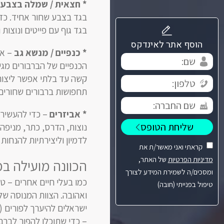
* חצאית / שמלה בצבע 
בגד בצבע שחור אחיד. כדי
בגד גוף עם פייטים ונוצות וכ
הוסף אתר לאינדקס
* כנפיים / מנשא גב
– אח
תחפושות ברבורים שחורים
* אביזרים
– כדי להעשיר 
נוצות, הדרס, כתר, מניפה,
לדמיון וליצירתיות להנחות
קראתי ואני מאשר/ת את
מדיניות הפרטיות
של האתר,
הכוונה מועילה במ
ומסכים/ה לשמירת המידע לצורך
כמו בעלי חיים אחרים – ט
טיפול בפנייתי (חובה)
ישראלים להיערך לפורים (
– כדי שתוכלו להפוך לברבו