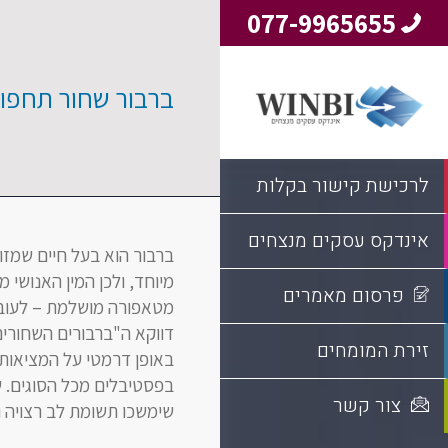
077-9965655
ברבור שחור תחפו
לרכישת קישור בקלות
אינדקס עסקים מנצחים
ברבור הוא בעל חיים שמזו
מיוחד, ולכן המין האנושי 
פרסום מאמרים
מטאפורה מושלמת – לעובד
דווקא ה"ברבורים השחורי
זירת המומחים
באופן דרמטי על המציאות
בפסטיבלים מכל הסוגים. ש
צור קשר
שימשכו תשומת לב רצויה 