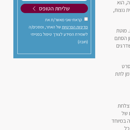
, הוא
 נוצות,
קראתי ואני מאשר/ת את
מדיניות הפרטיות
של האתר, ומסכים/ה
. מוטת
לשמירת המידע לצורך טיפול בפנייתי
עלה, ויש אפילו מינים עם כנפיים ברוחב של 2.80 מ'. מן הסתם
(חובה)
בהחלט משדרגים
סרט
זמן לתת
וצלחת
דורות רבים של
ה במיוחד
כל